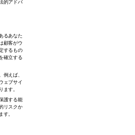
法的アドバ
あるあなた
は顧客がウ
定するもの
を確立する
。例えば、
ウェブサイ
ります。
保護する能
的リスクか
ます。