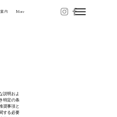
案内
More
な説明およ
き特定の条
推奨事項と
関する必要