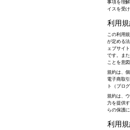
事項を理
イスを受
利用規約
この利用
が定める
ェブサイ
です。ま
ことを意
規約は、
電子商取
ト（ブロ
規約は、
力を提供
らの保護
利用規